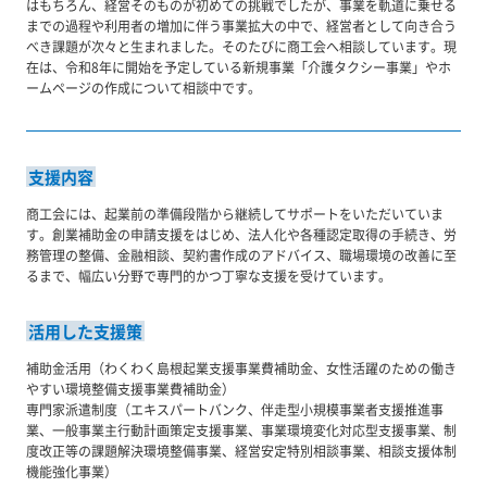
はもちろん、経営そのものが初めての挑戦でしたが、事業を軌道に乗せる
までの過程や利用者の増加に伴う事業拡大の中で、経営者として向き合う
べき課題が次々と生まれました。そのたびに商工会へ相談しています。現
在は、令和8年に開始を予定している新規事業「介護タクシー事業」やホ
ームページの作成について相談中です。
支援内容
商工会には、起業前の準備段階から継続してサポートをいただいていま
す。創業補助金の申請支援をはじめ、法人化や各種認定取得の手続き、労
務管理の整備、金融相談、契約書作成のアドバイス、職場環境の改善に至
るまで、幅広い分野で専門的かつ丁寧な支援を受けています。
活用した支援策
補助金活用（わくわく島根起業支援事業費補助金、女性活躍のための働き
やすい環境整備支援事業費補助金）
専門家派遣制度（エキスパートバンク、伴走型小規模事業者支援推進事
業、一般事業主行動計画策定支援事業、事業環境変化対応型支援事業、制
度改正等の課題解決環境整備事業、経営安定特別相談事業、相談支援体制
機能強化事業）