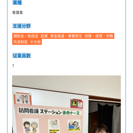
業種
看護業
支援分野
補助金・助成金
起業
資金調達・事業再生
税務・経理・労務
共済制度
その他
従業員数
7